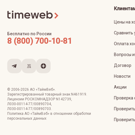
Клиента
Цены на х
Сравнить 
Бесплатно по России
8 (800) 700-10-81
Оплата хо
Вопросы и
Договор
Новости
Акции
© 2006-
2026
АО «ТаймВеб»
.
Зарегистрированный товарный знак N461919.
Проверка 
Лицензии РОСКОМНАДЗОР
N142739
,
Л030-00114-77/00890704
,
Проверить
Л030-00114-77/00890703
.
Политика АО «ТаймВэб» в отношении обработки
персональных данных
Проверить