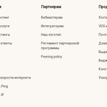
м
Партнерам
Про
остинг
Вебмастерам
Хост
услуги
Интеграторам
VDS 
стинга
Наш логотип
Почт
 ответы
Регламент партнерской
Дом
программы
Выде
Peering policy
Видж
Конс
скорости интернета
Уско
 Ping
 IP