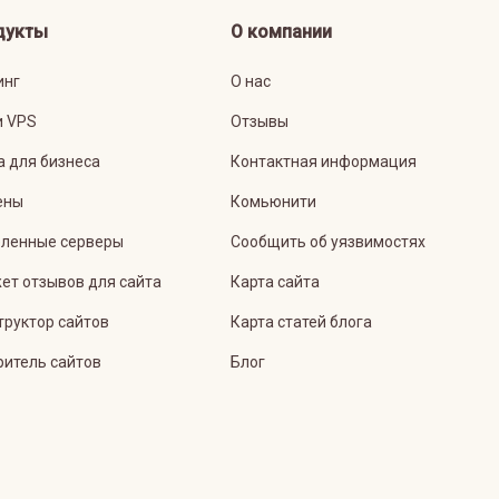
дукты
О компании
инг
О нас
и VPS
Отзывы
а для бизнеса
Контактная информация
ены
Комьюнити
ленные серверы
Сообщить об уязвимостях
ет отзывов для сайта
Карта сайта
труктор сайтов
Карта статей блога
ритель сайтов
Блог