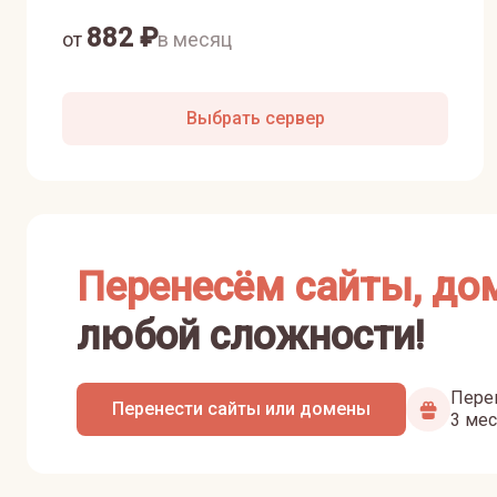
882
₽
от
в месяц
Выбрать сервер
Перенесём сайты, до
любой сложности!
Перен
Перенести сайты или домены
3 мес