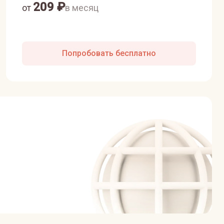
209
₽
от
в месяц
Попробовать бесплатно